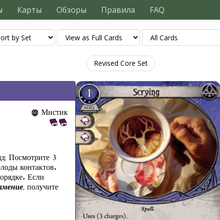
ы
Карты
Обзоры
Правила
FAQ
Revised Core Set
Мистик
яд: Посмотрите 3
лоды контактов.
орядке. Если
амение
, получите