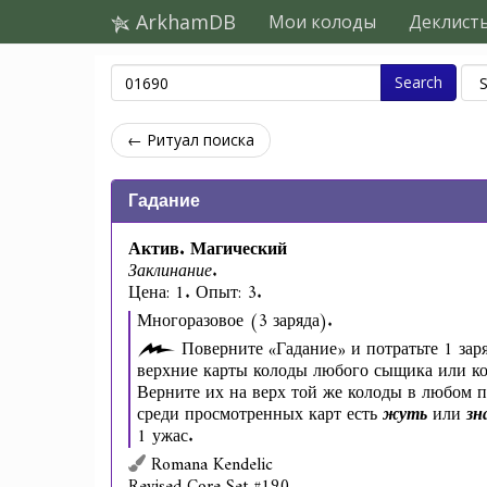
ArkhamDB
Мои колоды
Деклист
Search
← Ритуал поиска
Гадание
Актив. Магический
Заклинание.
Цена: 1. Опыт: 3.
Многоразовое (3 заряда).
Поверните «Гадание» и потратьте 1 зар
верхние карты колоды любого сыщика или ко
Верните их на верх той же колоды в любом п
среди просмотренных карт есть
жуть
или
зн
1 ужас.
Romana Kendelic