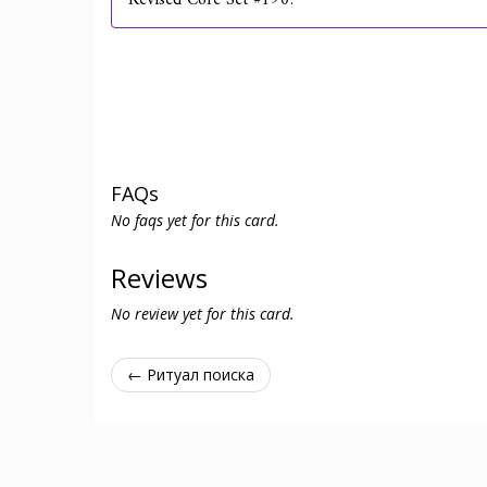
Revised Core Set #190.
FAQs
No faqs yet for this card.
Reviews
No review yet for this card.
← Ритуал поиска