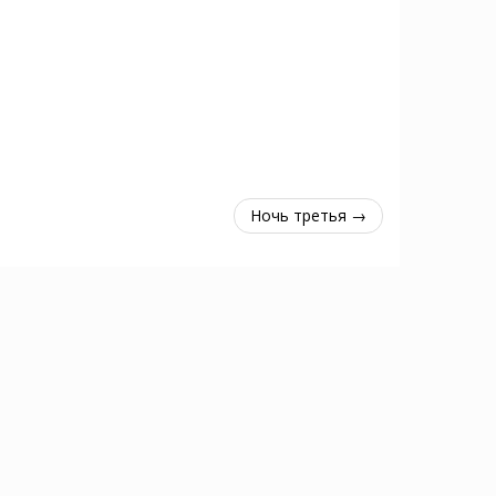
Ночь третья →