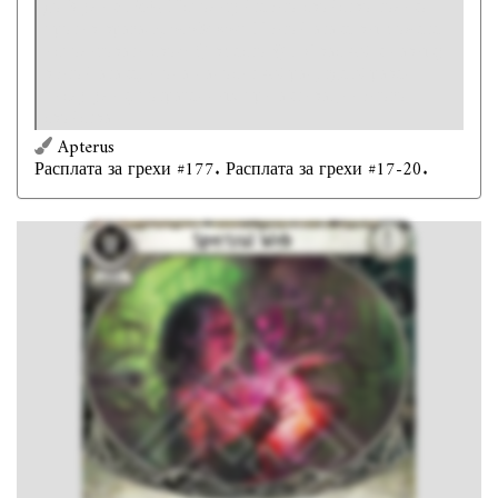
до 3 улик:
Бой.
Используйте это свойство только
против врага-
привидения
. В этой атаке вы можете
использовать свою
вместо
. У вас +X к навыку
в этой атаке, и она наносит +X ран, где X равен
числу улик, потраченных при активации этого
свойства.
Apterus
Расплата за грехи #177. Расплата за грехи #17-20.