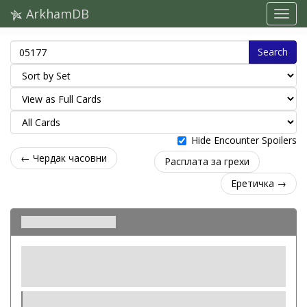
ArkhamDB
Search
Hide Encounter Spoilers
← Чердак часовни
Расплата за грехи
Еретичка →
Призрачная сеть
Актив
Нейтральный
Заклинание.
Цена: 0.
Сыщики в вашей локации совместно тратят от 1