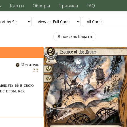
ы
Карты
Обзоры
Правила
FAQ
В поисках Кадата
Искатель
мешать её в свою
вне игры, как