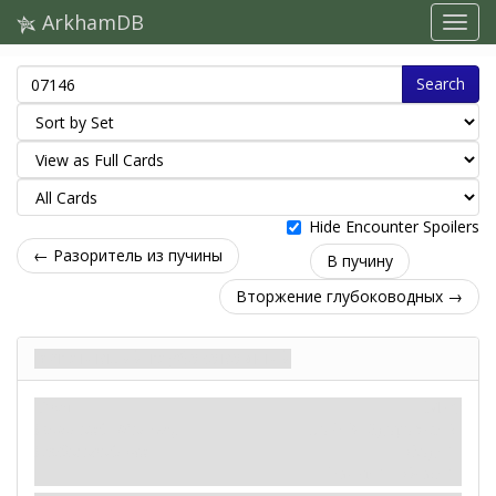
ArkhamDB
Search
Hide Encounter Spoilers
← Разоритель из пучины
В пучину
Вторжение глубоководных →
Всплывший глубоководный
Враг
Миф
Гуманоид. Монстр.
Бой: 3. Здоровье: 2.
Глубоководный.
Уход: 1.
Раны: 1. Ужас: 1.