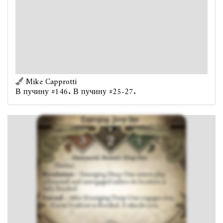
Охотник.
Раскрытие
— Если его локация незатоплена или
частично затоплена, этот враг входит в игру
повёрнутым и не сражающимся.
Обязательно
— После того как этот враг начал с
вами сражаться, если ваша локация затоп­лена: Он
атакует вас.
Mike Capprotti
В пучину #146. В пучину #25-27.