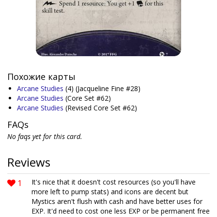
Похожие карты
Arcane Studies
(4)
(Jacqueline Fine #28)
Arcane Studies
(Core Set #62)
Arcane Studies
(Revised Core Set #62)
FAQs
No faqs yet for this card.
Reviews
1
It's nice that it doesn't cost resources (so you'll have
more left to pump stats) and icons are decent but
Mystics aren't flush with cash and have better uses for
EXP. It'd need to cost one less EXP or be permanent free