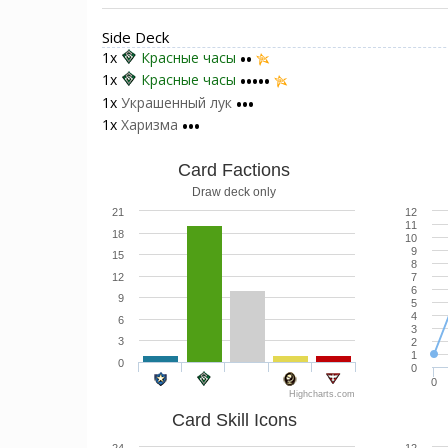
Side Deck
1x
Красные часы
••
1x
Красные часы
•••••
1x
Украшенный лук
•••
1x
Харизма
•••
Card Factions
Draw deck only
21
12
11
18
10
9
15
8
12
7
6
9
5
4
6
3
3
2
1
0
0
0
Highcharts.com
Card Skill Icons