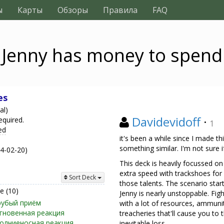
ы
Карты
Обзоры
Правила
FAQ
Jenny has money to spend
es
al)
Davidevidoff
·
equired.
1
ed
it's been a while since I made t
something similar. I'm not sure
24-02-20)
This deck is heavily focussed on 
extra speed with trackshoes fo
Sort Deck
those talents. The scenario start
 (10)
Jenny is nearly unstoppable. Fi
рубый приём
with a lot of resources, ammuni
гновенная реакция
treacheries that'll cause you to
олниеносная реакция
inevitable loss