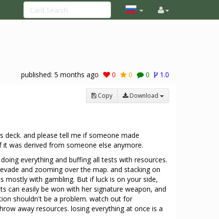
published:
5 months ago
0
0
0
1.0
Copy
Download
his deck. and please tell me if someone made
 if it was derived from someone else anymore.
doing everything and buffing all tests with resources.
r evade and zooming over the map. and stacking on
s mostly with gambling. But if luck is on your side,
ghts can easily be won with her signature weapon, and
tion shouldn't be a problem. watch out for
 throw away resources. losing everything at once is a