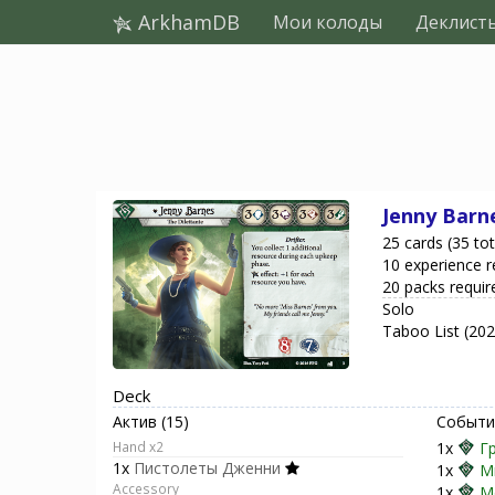
ArkhamDB
Мои колоды
Деклист
Jenny Barn
25 cards (35 tot
10 experience r
20 packs requir
Solo
Taboo List (20
Deck
Актив (15)
Событие
Hand x2
1x
Г
1x
Пистолеты Дженни
1x
М
Accessory
1x
М