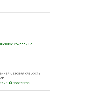
щенное сокровище
айная базовая слабость
ак
тливый портсигар