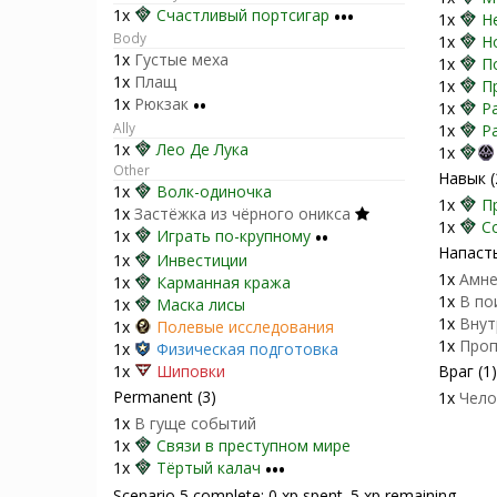
1x
Счастливый портсигар
•••
1x
Н
Body
1x
Н
1x
Густые меха
1x
П
1x
Плащ
1x
П
1x
Рюкзак
••
1x
Р
Ally
1x
Р
1x
Лео Де Лука
1x
Other
Навык (
1x
Волк-одиночка
1x
П
1x
Застёжка из чёрного оникса
1x
С
1x
Играть по-крупному
••
Напасть
1x
Инвестиции
1x
Амне
1x
Карманная кража
1x
В по
1x
Маска лисы
1x
Внут
1x
Полевые исследования
1x
Проп
1x
Физическая подготовка
1x
Шиповки
Враг (1)
Permanent (3)
1x
Чело
1x
В гуще событий
1x
Связи в преступном мире
1x
Тёртый калач
•••
Scenario 5 complete: 0 xp spent. 5 xp remaining