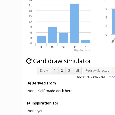
24
12
21
9
18
15
6
12
3
9
6
0
3
Oth
0
Highcharts.com
Card draw simulator
Draw:
1
2
5
all
Redraw Selected
Odds:
0
% –
0
% –
0
%
mor
Derived from
None. Self-made deck here.
Inspiration for
None yet