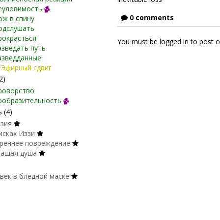
еуловимость
0 comments
ож в спину
одслушать
рокрасться
You must be logged in to post
азведать путь
азведданные
Эфирный сдвиг
2)
роворство
ообразительность
 (4)
зия
исках Иззи
реннее повреждение
ащая душа
век в бледной маске