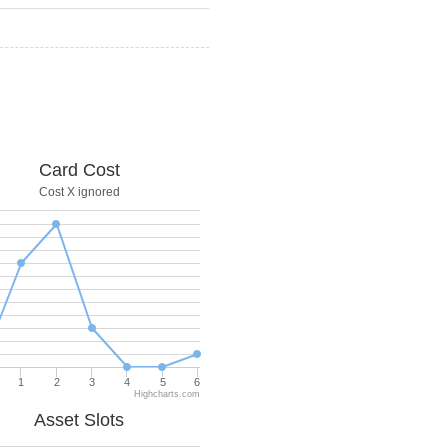
Card Cost
Cost X ignored
1
2
3
4
5
6
Highcharts.com
Asset Slots