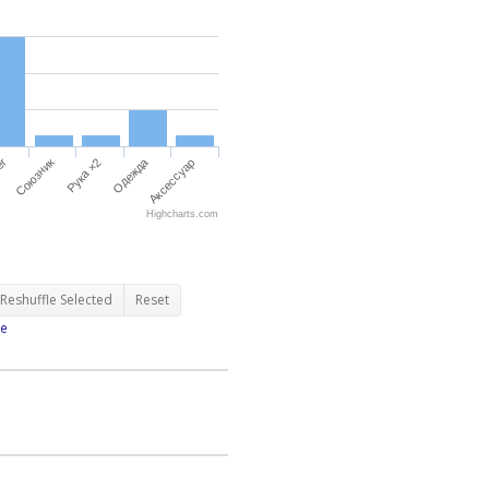
er
Союзник
Рука ×2
Одежда
Аксессуар
Highcharts.com
Reshuffle Selected
Reset
e