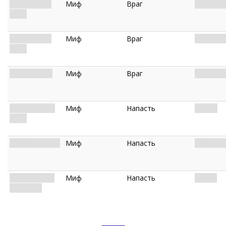
Ноги Атлач-
Миф
Враг
Древний.
Начи
Ноги Атлач-
Миф
Враг
Древний.
Начи
Прядильщик
Миф
Враг
Монстр. 
Прядущая во
Миф
Напасть
Мощь.
тьме
Пойман в сети
Миф
Напасть
Происше
Бесконечное
Миф
Напасть
Козни.
плетение