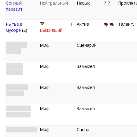
Сонный
Нейтральный
Навык
Прокляти
паразит
Рытьё в
1
Актив
Талант.
мусоре
(2)
Выживший
Плетущая
Миф
Сценарий
космос
Мост из
Миф
Замысел
паутины
Вьющаяся
Миф
Замысел
дорожка
Реальности
Миф
Замысел
сплетаются
Пересечь мост
Миф
Сцена