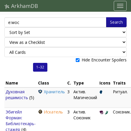
ArkhamDB
Search
Hide Encounter Spoilers
1–32
Name
Class
C.
Type
Icons
Traits
Духовная
Хранитель
3
Актив.
Ритуал.
решимость
(5)
Магический
Эбигейл
Искатель
3
Актив.
Союзник.
Форман:
Союзник
Библиотекарь-
стажёр
(4)