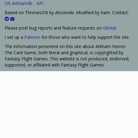
Об Arkhamdb
API
Based on ThronesDB by Alsciende. Modified by Kam. Contact:
Please post bug reports and feature requests on
GitHub
I set up a
Patreon
for those who want to help support the site.
The information presented on this site about Arkham Horror:
The Card Game, both literal and graphical, is copyrighted by
Fantasy Flight Games. This website is not produced, endorsed,
supported, or affiliated with Fantasy Flight Games.