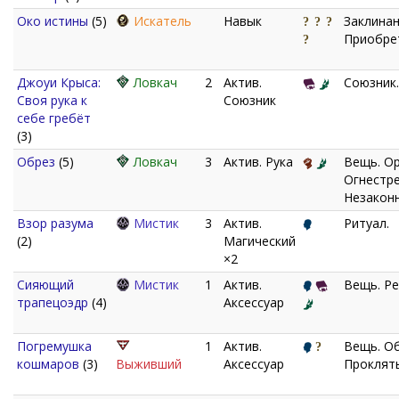
Око истины
(5)
Искатель
Навык
Заклинан
Приобре
Джоуи Крыса:
Ловкач
2
Актив.
Союзник.
Своя рука к
Союзник
себе гребёт
(3)
Обрез
(5)
Ловкач
3
Актив. Рука
Вещь. О
Огнестре
Незаконн
Взор разума
Мистик
3
Актив.
Ритуал.
(2)
Магический
×2
Сияющий
Мистик
1
Актив.
Вещь. Ре
трапецоэдр
(4)
Аксессуар
Погремушка
1
Актив.
Вещь. Об
кошмаров
(3)
Выживший
Аксессуар
Проклят