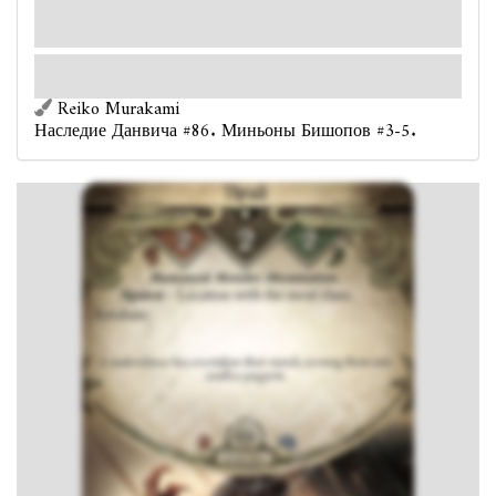
Выходит
— в локацию с наибольшим числом улик.
Мститель.
Злоба поработила их разум, превратив в бездушных
марионеток.
Reiko Murakami
Наследие Данвича #86. Миньоны Бишопов #3-5.