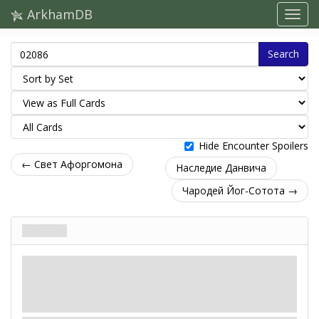
ArkhamDB
Search
Hide Encounter Spoilers
← Свет Афоргомона
Наследие Данвича
Чародей Йог-Сотота →
Миньон
Враг
Миф
Гуманоид. Монстр.
Бой: 2. Здоровье: 2. Уход:
Чудовище.
2.
Раны: 1. Ужас: 1.