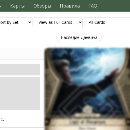
ы
Карты
Обзоры
Правила
FAQ
Наследие Данвича
Миф
Афоргомона» либо
итайте все раны и
2.