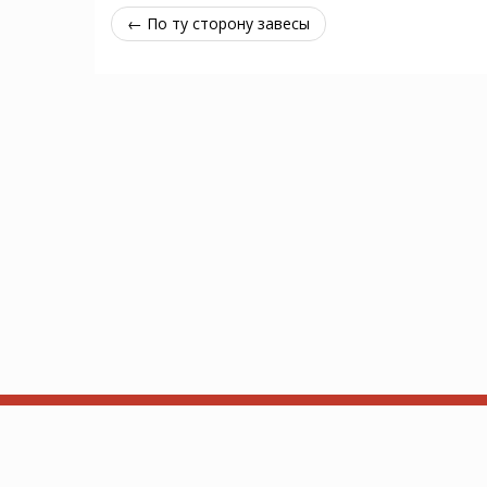
← По ту сторону завесы
Об Arkhamdb
API
Based on ThronesDB by Alsciende. Modified by Kam.