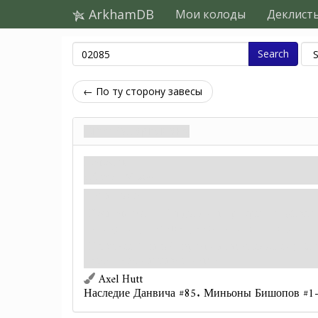
ArkhamDB
Мои колоды
Деклист
Search
← По ту сторону завесы
Свет Афоргомона
Напасть
Сделка. Мощь.
Опасность.
Раскрытие
— Вы должны прикрепить «Свет 
к текущему замыслу, либо к текущей сцене.
Не более 1 такой карты на замысел/сцену. Сч
весь ужас направленными.
Axel Hutt
Наследие Данвича #85. Миньоны Бишопов #1-