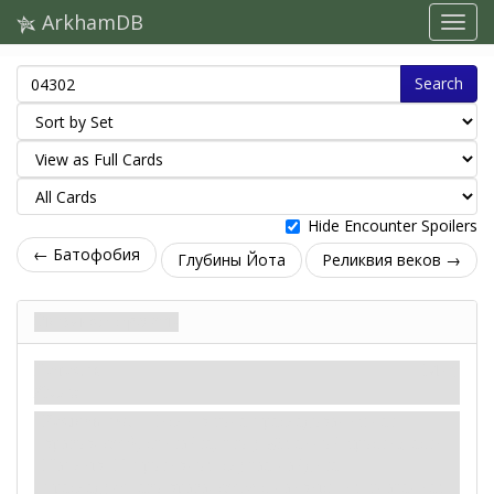
ArkhamDB
Search
Hide Encounter Spoilers
← Батофобия
Глубины Йота
Реликвия веков →
Змеиная ярость
Напасть
Миф
Козни.
Раскрытие
— Если в зоне преследования нет
врагов-
змей
, считайте, что у «Змеиной ярости» есть
Наплыв. В противном случае найдите
преследующего врага-
змею
с наивысшим значением