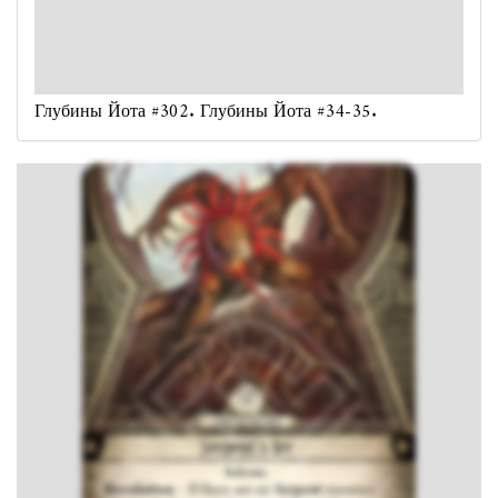
боя и выложите его сражающимся с вами. Если по
этому эффекту выложен враг, пройдите проверку
(X), где X равен его значению боя. При провале этот
враг немедленно атакует вас.
Глубины Йота #302. Глубины Йота #34-35.