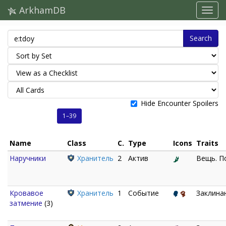
ArkhamDB
Search
Hide Encounter Spoilers
1–39
Name
Class
C.
Type
Icons
Traits
Наручники
Хранитель
2
Актив
Вещь. П
Кровавое
Хранитель
1
Событие
Заклинан
затмение
(3)