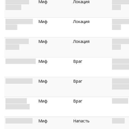
Заваленный
Миф
Локация
Древняя
туннель
Йот.
Заброшенные
Миф
Локация
Древняя
места
Йот.
Лучезарный
Миф
Локация
Древняя
каньон
Йот.
Йиг: Отец Змей
Миф
Враг
Древний.
Элитный
Страж глубин
Миф
Враг
Гуманои
Монстр.
Глубинный
Миф
Враг
Монстр.
пожиратель
Дети Валузии
Миф
Напасть
Козни.