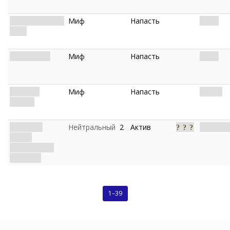
Беспросветный
Миф
Напасть
Жуть.
мрак
Батофобия
Миф
Напасть
Жуть.
Змеиная
Миф
Напасть
Козни.
ярость
Реликвия
Нейтральный
2
Актив
Вещь. Р
веков:
Возвращает
прошлое
1–39