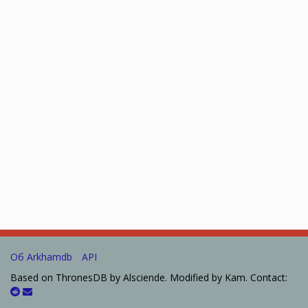
Об Arkhamdb
API
Based on ThronesDB by Alsciende. Modified by Kam. Contact: