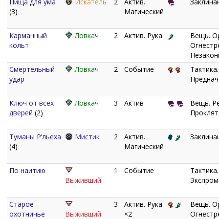
Пища для ума
Искатель
2
Актив.
Заклина
(3)
Магический
Карманный
Ловкач
2
Актив. Рука
Вещь. О
кольт
Огнестр
Незакон
Смертельный
Ловкач
2
Событие
Тактика.
удар
Преднач
Ключ от всех
Ловкач
3
Актив
Вещь. Р
дверей
(2)
Проклят
Туманы Р’льеха
Мистик
2
Актив.
Заклина
(4)
Магический
По наитию
1
Событие
Тактика.
Выживший
Экспром
Старое
3
Актив. Рука
Вещь. О
охотничье
Выживший
×2
Огнестр