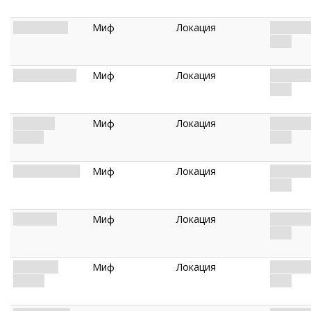
Город змей
Миф
Локация
Древняя
Йот.
Чертог ереси
Миф
Локация
Древняя
Йот.
Опасный
Миф
Локация
Древняя
обрыв
Йот.
Пещеры Йота
Миф
Локация
Древняя
Йот.
Развилка
Миф
Локация
Древняя
Йот.
Мост над
Миф
Локация
Древняя
Н’каем
Йот.