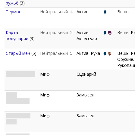
ружьё
(3)
Термос
Нейтральный
4
Актив
Вещь.
Карта
Нейтральный
2
Актив.
Вещь. Р
полушарий
(3)
Аксессуар
Старый меч
(5)
Нейтральный
5
Актив. Рука
Вещь. Р
Оружие.
Рукопаш
Глубины Йота
Миф
Сценарий
Спуск
Миф
Замысел
начинается
Ужасающий
Миф
Замысел
спуск