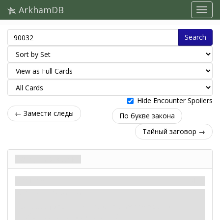
ArkhamDB
Search
Hide Encounter Spoilers
← Замести следы
По букве закона
Тайный заговор →
По букве закона
Сценарий
Миф
Лёгкий / Обычный
: –X. X равен числу врагов-
культистов
на
победном счету (максимум 5).