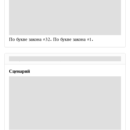
: –2. Если вы сражаетесь с врагом-
культистом
,
вытяните ещё один жетон.
: –3. Разверните каждого врага-
культиста
,
сражающегося с вами.
: –4. При провале Роланд Бэнкс получает 1 рану.
По букве закона #32. По букве закона #1.
По букве закона - Оборот
Сценарий
Сложный / Экстремальный
: –X. X на 1 больше числа врагов-
культистов
на
победном счету.
: –3. Если вы сражаетесь с врагом-
культистом
,
вытяните ещё один жетон.
: –4. Разверните каждого врага-
культиста
,
сражающегося с вами.
: –5. При провале Роланд Бэнкс получает 1 рану.