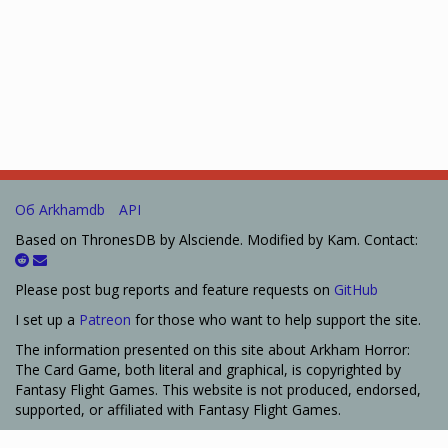
Об Arkhamdb
API
Based on ThronesDB by Alsciende. Modified by Kam. Contact:
Please post bug reports and feature requests on
GitHub
I set up a
Patreon
for those who want to help support the site.
The information presented on this site about Arkham Horror:
The Card Game, both literal and graphical, is copyrighted by
Fantasy Flight Games. This website is not produced, endorsed,
supported, or affiliated with Fantasy Flight Games.