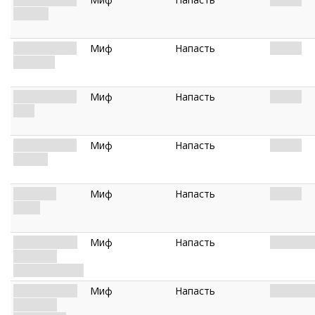
(Север)
Шёпот хаоса
Миф
Напасть
Мощь.
(Восток)
Шёпот хаоса
Миф
Напасть
Мощь.
(Юг)
Шёпот хаоса
Миф
Напасть
Мощь.
(Запад)
Мириада
Миф
Напасть
Мощь.
форм
Беспокойные
Миф
Напасть
Прокляти
скитания
(Заблуждение)
Беспокойные
Миф
Напасть
Прокляти
скитания