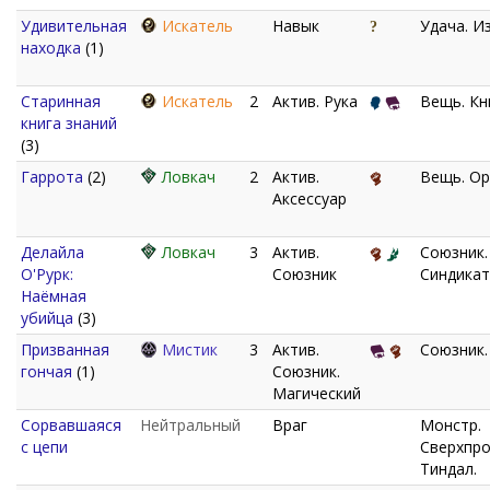
Удивительная
Искатель
Навык
Удача. И
находка
(1)
Старинная
Искатель
2
Актив. Рука
Вещь. Кн
книга знаний
(3)
Гаррота
(2)
Ловкач
2
Актив.
Вещь. Ор
Аксессуар
Делайла
Ловкач
3
Актив.
Союзник.
О'Рурк:
Союзник
Синдикат
Наёмная
убийца
(3)
Призванная
Мистик
3
Актив.
Союзник.
гончая
(1)
Союзник.
Магический
Сорвавшаяся
Нейтральный
Враг
Монстр.
с цепи
Сверхпро
Тиндал.