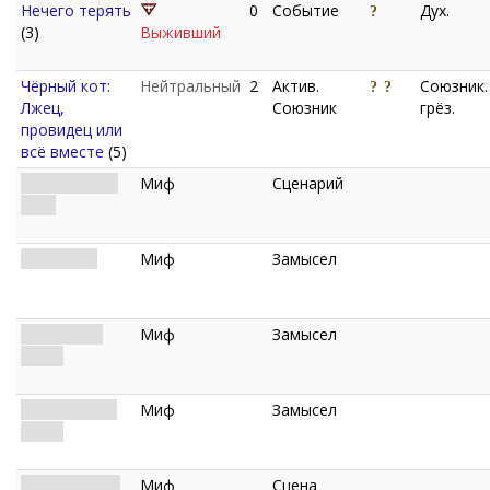
Нечего терять
0
Событие
Дух.
(3)
Выживший
Чёрный кот:
Нейтральный
2
Актив.
Союзник.
Лжец,
Союзник
грёз.
провидец или
всё вместе
(5)
Где обитают
Миф
Сценарий
боги
Око хаоса
Миф
Замысел
Очертание
Миф
Замысел
хаоса
Воплощение
Миф
Замысел
хаоса
Путешествие
Миф
Сцена