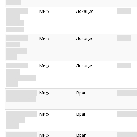
истины
Покинутая
Миф
Локация
Кадат.
башня:
Вечного
пламени
Покинутая
Миф
Локация
Кадат.
башня:
Королевы
Ночи
Покинутая
Миф
Локация
Кадат.
башня:
Первородного
света
Ньярлатхотеп:
Миф
Враг
Древний.
Ползучий хаос
Ньярлатхотеп:
Миф
Враг
Древний.
Безликий
шёпот
Ньярлатхотеп:
Миф
Враг
Древний.