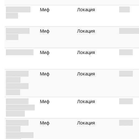
Монастырь
Миф
Локация
Ленг.
Ленга
Ониксовые
Миф
Локация
Ленг. Кад
врата
Большой зал
Миф
Локация
Кадат.
Покинутая
Миф
Локация
Кадат.
башня:
Иллюзий и
мифов
Покинутая
Миф
Локация
Кадат.
башня: Жизни
и смерти
Покинутая
Миф
Локация
Кадат.
башня:
Бесконечной