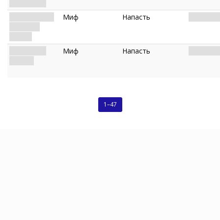
(Невзгоды)
Беспокойные
Миф
Напасть
Прокляти
скитания
(Ложь)
Покинутые
Миф
Напасть
Прокляти
богами
1–47