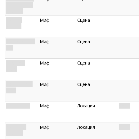
по холодной
пустыне
Тварь в
Миф
Сцена
мантии
За пределами
Миф
Сцена
сна
Правда и
Миф
Сцена
ложь
Пожиратели
Миф
Сцена
снов
Плато Ленг
Миф
Локация
Ленг.
Холодная
Миф
Локация
Ленг.
пустыня