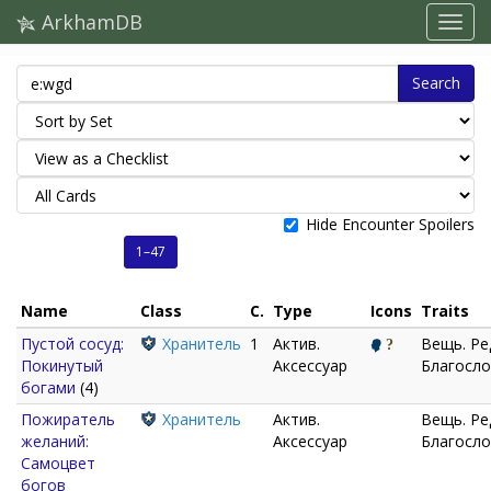
ArkhamDB
Search
Hide Encounter Spoilers
1–47
Name
Class
C.
Type
Icons
Traits
Пустой сосуд:
Хранитель
1
Актив.
Вещь. Ре
Покинутый
Аксессуар
Благосло
богами
(4)
Пожиратель
Хранитель
Актив.
Вещь. Ре
желаний:
Аксессуар
Благосло
Самоцвет
богов